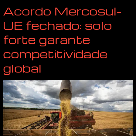
Acordo Mercosul-
UE fechado: solo
forte garante
competitividade
global